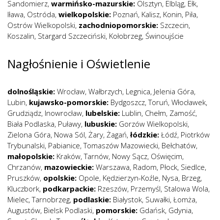
Sandomierz
,
warmińsko-mazurskie:
Olsztyn
,
Elbląg
,
Ełk
,
Iława
,
Ostróda
,
wielkopolskie:
Poznań
,
Kalisz
,
Konin
,
Piła
,
Ostrów Wielkopolski
,
zachodniopomorskie:
Szczecin
,
Koszalin
,
Stargard Szczeciński
,
Kołobrzeg
,
Świnoujście
Nagłośnienie i Oświetlenie
dolnośląskie:
Wrocław
,
Wałbrzych
,
Legnica
,
Jelenia Góra
,
Lubin
,
kujawsko-pomorskie:
Bydgoszcz
,
Toruń
,
Włocławek
,
Grudziądz
,
Inowrocław
,
lubelskie:
Lublin
,
Chełm
,
Zamość
,
Biała Podlaska
,
Puławy
,
lubuskie:
Gorzów Wielkopolski
,
Zielona Góra
,
Nowa Sól
,
Żary
,
Żagań
,
łódzkie:
Łódź
,
Piotrków
Trybunalski
,
Pabianice
,
Tomaszów Mazowiecki
,
Bełchatów
,
małopolskie:
Kraków
,
Tarnów
,
Nowy Sącz
,
Oświęcim
,
Chrzanów
,
mazowieckie:
Warszawa
,
Radom
,
Płock
,
Siedlce
,
Pruszków
,
opolskie:
Opole
,
Kędzierzyn-Koźle
,
Nysa
,
Brzeg
,
Kluczbork
,
podkarpackie:
Rzeszów
,
Przemyśl
,
Stalowa Wola
,
Mielec
,
Tarnobrzeg
,
podlaskie:
Białystok
,
Suwałki
,
Łomża
,
Augustów
,
Bielsk Podlaski
,
pomorskie:
Gdańsk
,
Gdynia
,