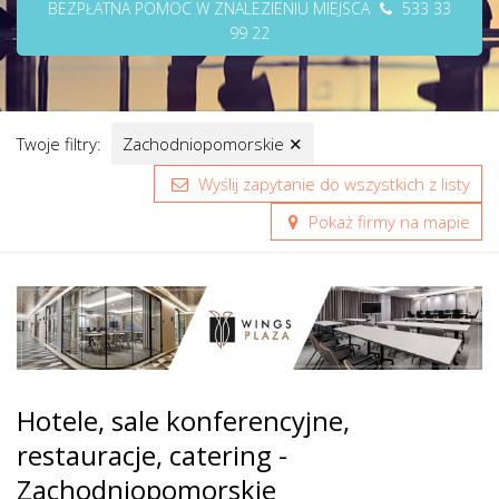
BEZPŁATNA POMOC W ZNALEZIENIU MIEJSCA
533 33
99 22
Twoje filtry:
Zachodniopomorskie
✕
Wyślij zapytanie do wszystkich z listy
Pokaż firmy na mapie
Hotele, sale konferencyjne,
restauracje, catering -
Zachodniopomorskie