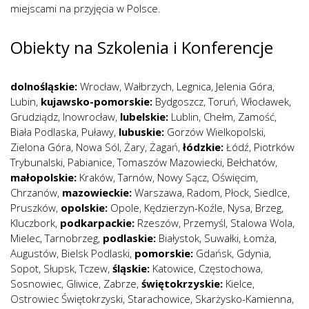
miejscami na przyjęcia w Polsce.
Obiekty na Szkolenia i Konferencje
dolnośląskie:
Wrocław
,
Wałbrzych
,
Legnica
,
Jelenia Góra
,
Lubin
,
kujawsko-pomorskie:
Bydgoszcz
,
Toruń
,
Włocławek
,
Grudziądz
,
Inowrocław
,
lubelskie:
Lublin
,
Chełm
,
Zamość
,
Biała Podlaska
,
Puławy
,
lubuskie:
Gorzów Wielkopolski
,
Zielona Góra
,
Nowa Sól
,
Żary
,
Żagań
,
łódzkie:
Łódź
,
Piotrków
Trybunalski
,
Pabianice
,
Tomaszów Mazowiecki
,
Bełchatów
,
małopolskie:
Kraków
,
Tarnów
,
Nowy Sącz
,
Oświęcim
,
Chrzanów
,
mazowieckie:
Warszawa
,
Radom
,
Płock
,
Siedlce
,
Pruszków
,
opolskie:
Opole
,
Kędzierzyn-Koźle
,
Nysa
,
Brzeg
,
Kluczbork
,
podkarpackie:
Rzeszów
,
Przemyśl
,
Stalowa Wola
,
Mielec
,
Tarnobrzeg
,
podlaskie:
Białystok
,
Suwałki
,
Łomża
,
Augustów
,
Bielsk Podlaski
,
pomorskie:
Gdańsk
,
Gdynia
,
Sopot
,
Słupsk
,
Tczew
,
śląskie:
Katowice
,
Częstochowa
,
Sosnowiec
,
Gliwice
,
Zabrze
,
świętokrzyskie:
Kielce
,
Ostrowiec Świętokrzyski
,
Starachowice
,
Skarżysko-Kamienna
,