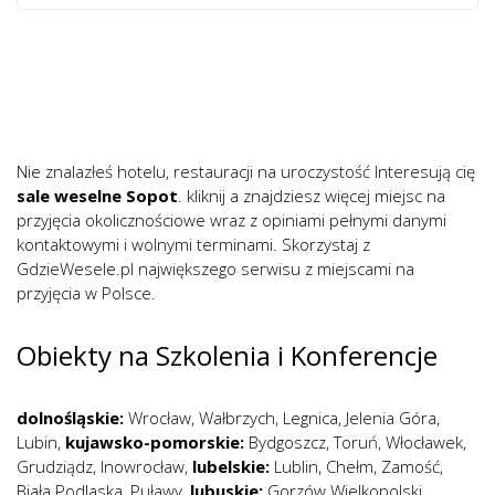
Nie znalazłeś hotelu, restauracji na uroczystość Interesują cię
sale weselne Sopot
. kliknij a znajdziesz więcej miejsc na
przyjęcia okolicznościowe wraz z opiniami pełnymi danymi
kontaktowymi i wolnymi terminami. Skorzystaj z
GdzieWesele.pl największego serwisu z miejscami na
przyjęcia w Polsce.
Obiekty na Szkolenia i Konferencje
dolnośląskie:
Wrocław
,
Wałbrzych
,
Legnica
,
Jelenia Góra
,
Lubin
,
kujawsko-pomorskie:
Bydgoszcz
,
Toruń
,
Włocławek
,
Grudziądz
,
Inowrocław
,
lubelskie:
Lublin
,
Chełm
,
Zamość
,
Biała Podlaska
,
Puławy
,
lubuskie:
Gorzów Wielkopolski
,