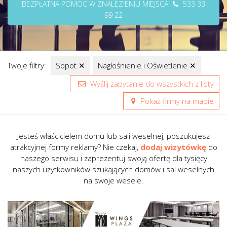
BEZPŁATNA POMOC W ZNALEZIENIU MIEJSCA
533 33
99 22
Twoje filtry:
Sopot
✕
Nagłośnienie i Oświetlenie
✕
Wyślij zapytanie do wszystkich z listy
Pokaż firmy na mapie
Jesteś właścicielem domu lub sali weselnej, poszukujesz
atrakcyjnej formy reklamy? Nie czekaj,
dodaj wizytówkę
do
naszego serwisu i zaprezentuj swoją ofertę dla tysięcy
naszych użytkowników szukających domów i sal weselnych
na swoje wesele.