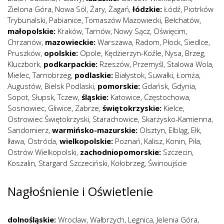
Zielona Góra
,
Nowa Sól
,
Żary
,
Żagań
,
łódzkie:
Łódź
,
Piotrków
Trybunalski
,
Pabianice
,
Tomaszów Mazowiecki
,
Bełchatów
,
małopolskie:
Kraków
,
Tarnów
,
Nowy Sącz
,
Oświęcim
,
Chrzanów
,
mazowieckie:
Warszawa
,
Radom
,
Płock
,
Siedlce
,
Pruszków
,
opolskie:
Opole
,
Kędzierzyn-Koźle
,
Nysa
,
Brzeg
,
Kluczbork
,
podkarpackie:
Rzeszów
,
Przemyśl
,
Stalowa Wola
,
Mielec
,
Tarnobrzeg
,
podlaskie:
Białystok
,
Suwałki
,
Łomża
,
Augustów
,
Bielsk Podlaski
,
pomorskie:
Gdańsk
,
Gdynia
,
Sopot
,
Słupsk
,
Tczew
,
śląskie:
Katowice
,
Częstochowa
,
Sosnowiec
,
Gliwice
,
Zabrze
,
świętokrzyskie:
Kielce
,
Ostrowiec Świętokrzyski
,
Starachowice
,
Skarżysko-Kamienna
,
Sandomierz
,
warmińsko-mazurskie:
Olsztyn
,
Elbląg
,
Ełk
,
Iława
,
Ostróda
,
wielkopolskie:
Poznań
,
Kalisz
,
Konin
,
Piła
,
Ostrów Wielkopolski
,
zachodniopomorskie:
Szczecin
,
Koszalin
,
Stargard Szczeciński
,
Kołobrzeg
,
Świnoujście
Nagłośnienie i Oświetlenie
dolnośląskie:
Wrocław
,
Wałbrzych
,
Legnica
,
Jelenia Góra
,