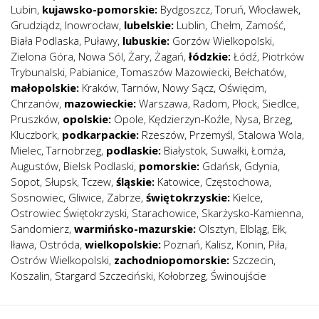
Lubin
,
kujawsko-pomorskie:
Bydgoszcz
,
Toruń
,
Włocławek
,
Grudziądz
,
Inowrocław
,
lubelskie:
Lublin
,
Chełm
,
Zamość
,
Biała Podlaska
,
Puławy
,
lubuskie:
Gorzów Wielkopolski
,
Zielona Góra
,
Nowa Sól
,
Żary
,
Żagań
,
łódzkie:
Łódź
,
Piotrków
Trybunalski
,
Pabianice
,
Tomaszów Mazowiecki
,
Bełchatów
,
małopolskie:
Kraków
,
Tarnów
,
Nowy Sącz
,
Oświęcim
,
Chrzanów
,
mazowieckie:
Warszawa
,
Radom
,
Płock
,
Siedlce
,
Pruszków
,
opolskie:
Opole
,
Kędzierzyn-Koźle
,
Nysa
,
Brzeg
,
Kluczbork
,
podkarpackie:
Rzeszów
,
Przemyśl
,
Stalowa Wola
,
Mielec
,
Tarnobrzeg
,
podlaskie:
Białystok
,
Suwałki
,
Łomża
,
Augustów
,
Bielsk Podlaski
,
pomorskie:
Gdańsk
,
Gdynia
,
Sopot
,
Słupsk
,
Tczew
,
śląskie:
Katowice
,
Częstochowa
,
Sosnowiec
,
Gliwice
,
Zabrze
,
świętokrzyskie:
Kielce
,
Ostrowiec Świętokrzyski
,
Starachowice
,
Skarżysko-Kamienna
,
Sandomierz
,
warmińsko-mazurskie:
Olsztyn
,
Elbląg
,
Ełk
,
Iława
,
Ostróda
,
wielkopolskie:
Poznań
,
Kalisz
,
Konin
,
Piła
,
Ostrów Wielkopolski
,
zachodniopomorskie:
Szczecin
,
Koszalin
,
Stargard Szczeciński
,
Kołobrzeg
,
Świnoujście