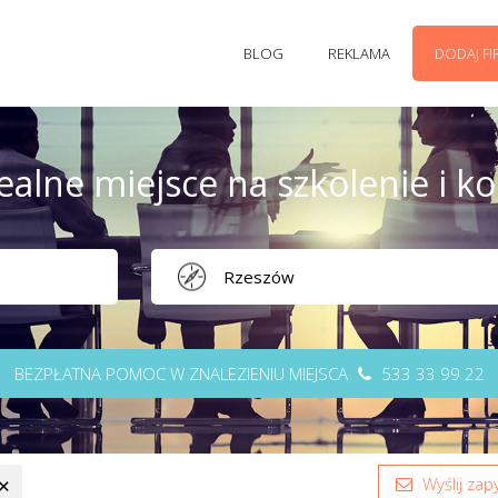
BLOG
REKLAMA
DODAJ F
ealne miejsce na szkolenie i k
BEZPŁATNA POMOC W ZNALEZIENIU MIEJSCA
533 33 99 22
Wyślij zapy
✕