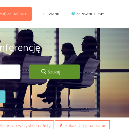
IRMĘ ZA DARMO
LOGOWANIE
ZAPISANE FIRMY
onferencję
Szukaj
tanie do wszystkich z listy
Pokaż firmy na mapie