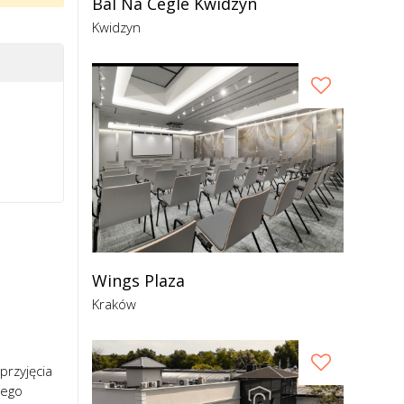
Bal Na Cegle Kwidzyn
Kwidzyn
Wings Plaza
Kraków
 przyjęcia
zego