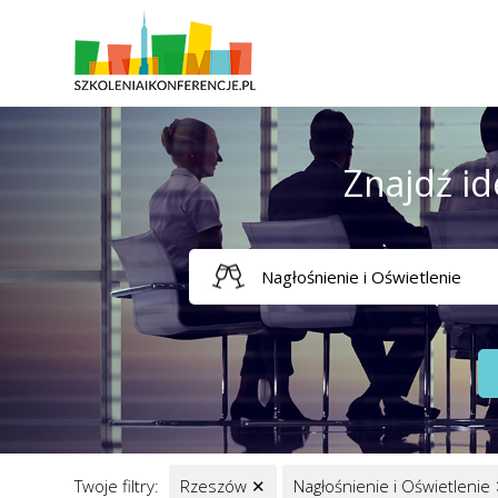
Znajdź id
Twoje filtry:
Rzeszów
✕
Nagłośnienie i Oświetlenie