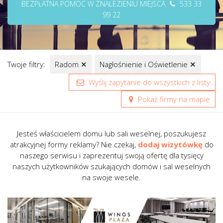
BEZPŁATNA POMOC W ZNALEZIENIU MIEJSCA
533 33
99 22
Twoje filtry:
Radom
✕
Nagłośnienie i Oświetlenie
✕
Wyślij zapytanie do wszystkich z listy
Pokaż firmy na mapie
Jesteś właścicielem domu lub sali weselnej, poszukujesz
atrakcyjnej formy reklamy? Nie czekaj,
dodaj wizytówkę
do
naszego serwisu i zaprezentuj swoją ofertę dla tysięcy
naszych użytkowników szukających domów i sal weselnych
na swoje wesele.