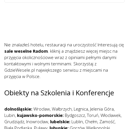
Nie znalazłeś hotelu, restauracji na uroczystość Interesują cię
sale weselne Radom
. kliknij a znajdziesz więcej miejsc na
przyjęcia okolicznościowe wraz z opiniami pełnymi danymi
kontaktowymi i wolnymi terminami. Skorzystaj z
GdzieWesele.pl największego serwisu z miejscami na
przyjęcia w Polsce.
Obiekty na Szkolenia i Konferencje
dolnośląskie:
Wrocław
,
Wałbrzych
,
Legnica
,
Jelenia Góra
,
Lubin
,
kujawsko-pomorskie:
Bydgoszcz
,
Toruń
,
Włocławek
,
Grudziądz
,
Inowrocław
,
lubelskie:
Lublin
,
Chełm
,
Zamość
,
Biała Podlaska
,
Puławy
,
lubuskie:
Gorzów Wielkopolski
,