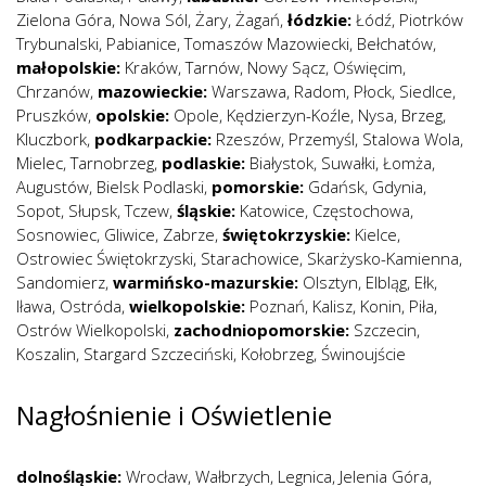
Zielona Góra
,
Nowa Sól
,
Żary
,
Żagań
,
łódzkie:
Łódź
,
Piotrków
Trybunalski
,
Pabianice
,
Tomaszów Mazowiecki
,
Bełchatów
,
małopolskie:
Kraków
,
Tarnów
,
Nowy Sącz
,
Oświęcim
,
Chrzanów
,
mazowieckie:
Warszawa
,
Radom
,
Płock
,
Siedlce
,
Pruszków
,
opolskie:
Opole
,
Kędzierzyn-Koźle
,
Nysa
,
Brzeg
,
Kluczbork
,
podkarpackie:
Rzeszów
,
Przemyśl
,
Stalowa Wola
,
Mielec
,
Tarnobrzeg
,
podlaskie:
Białystok
,
Suwałki
,
Łomża
,
Augustów
,
Bielsk Podlaski
,
pomorskie:
Gdańsk
,
Gdynia
,
Sopot
,
Słupsk
,
Tczew
,
śląskie:
Katowice
,
Częstochowa
,
Sosnowiec
,
Gliwice
,
Zabrze
,
świętokrzyskie:
Kielce
,
Ostrowiec Świętokrzyski
,
Starachowice
,
Skarżysko-Kamienna
,
Sandomierz
,
warmińsko-mazurskie:
Olsztyn
,
Elbląg
,
Ełk
,
Iława
,
Ostróda
,
wielkopolskie:
Poznań
,
Kalisz
,
Konin
,
Piła
,
Ostrów Wielkopolski
,
zachodniopomorskie:
Szczecin
,
Koszalin
,
Stargard Szczeciński
,
Kołobrzeg
,
Świnoujście
Nagłośnienie i Oświetlenie
dolnośląskie:
Wrocław
,
Wałbrzych
,
Legnica
,
Jelenia Góra
,