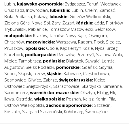
Lubin
,
kujawsko-pomorskie:
Bydgoszcz
,
Toruń
,
Włocławek
,
Grudziądz
,
Inowrocław
,
lubelskie:
Lublin
,
Chełm
,
Zamość
,
Biała Podlaska
,
Puławy
,
lubuskie:
Gorzów Wielkopolski
,
Zielona Góra
,
Nowa Sól
,
Żary
,
Żagań
,
łódzkie:
Łódź
,
Piotrków
Trybunalski
,
Pabianice
,
Tomaszów Mazowiecki
,
Bełchatów
,
małopolskie:
Kraków
,
Tarnów
,
Nowy Sącz
,
Oświęcim
,
Chrzanów
,
mazowieckie:
Warszawa
,
Radom
,
Płock
,
Siedlce
,
Pruszków
,
opolskie:
Opole
,
Kędzierzyn-Koźle
,
Nysa
,
Brzeg
,
Kluczbork
,
podkarpackie:
Rzeszów
,
Przemyśl
,
Stalowa Wola
,
Mielec
,
Tarnobrzeg
,
podlaskie:
Białystok
,
Suwałki
,
Łomża
,
Augustów
,
Bielsk Podlaski
,
pomorskie:
Gdańsk
,
Gdynia
,
Sopot
,
Słupsk
,
Tczew
,
śląskie:
Katowice
,
Częstochowa
,
Sosnowiec
,
Gliwice
,
Zabrze
,
świętokrzyskie:
Kielce
,
Ostrowiec Świętokrzyski
,
Starachowice
,
Skarżysko-Kamienna
,
Sandomierz
,
warmińsko-mazurskie:
Olsztyn
,
Elbląg
,
Ełk
,
Iława
,
Ostróda
,
wielkopolskie:
Poznań
,
Kalisz
,
Konin
,
Piła
,
Ostrów Wielkopolski
,
zachodniopomorskie:
Szczecin
,
Koszalin
,
Stargard Szczeciński
,
Kołobrzeg
,
Świnoujście