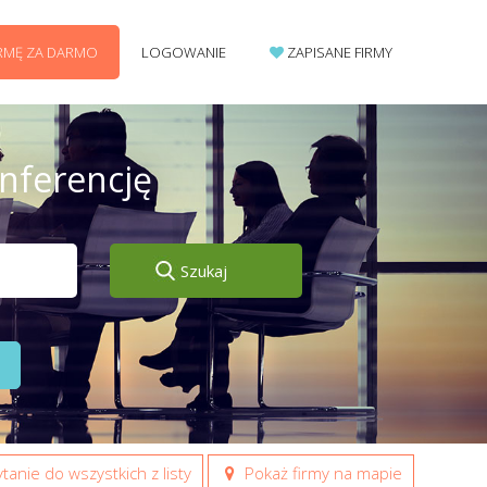
IRMĘ ZA DARMO
LOGOWANIE
ZAPISANE FIRMY
onferencję
Szukaj
tanie do wszystkich z listy
Pokaż firmy na mapie