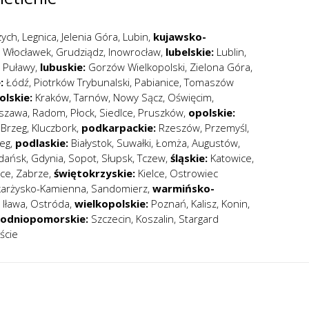
zych
,
Legnica
,
Jelenia Góra
,
Lubin
,
kujawsko-
,
Włocławek
,
Grudziądz
,
Inowrocław
,
lubelskie:
Lublin
,
,
Puławy
,
lubuskie:
Gorzów Wielkopolski
,
Zielona Góra
,
:
Łódź
,
Piotrków Trybunalski
,
Pabianice
,
Tomaszów
lskie:
Kraków
,
Tarnów
,
Nowy Sącz
,
Oświęcim
,
szawa
,
Radom
,
Płock
,
Siedlce
,
Pruszków
,
opolskie:
,
Brzeg
,
Kluczbork
,
podkarpackie:
Rzeszów
,
Przemyśl
,
eg
,
podlaskie:
Białystok
,
Suwałki
,
Łomża
,
Augustów
,
dańsk
,
Gdynia
,
Sopot
,
Słupsk
,
Tczew
,
śląskie:
Katowice
,
ice
,
Zabrze
,
świętokrzyskie:
Kielce
,
Ostrowiec
karżysko-Kamienna
,
Sandomierz
,
warmińsko-
,
Iława
,
Ostróda
,
wielkopolskie:
Poznań
,
Kalisz
,
Konin
,
hodniopomorskie:
Szczecin
,
Koszalin
,
Stargard
ście