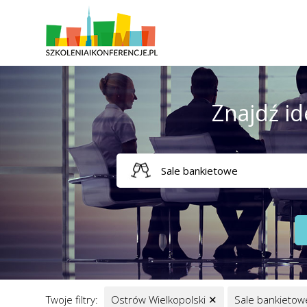
Znajdź id
Twoje filtry:
Ostrów Wielkopolski
✕
Sale bankieto