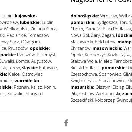
,
Lubin
,
kujawsko-
dolnośląskie:
Wrocław
,
Wałbr
nowrocław
,
lubelskie:
Lublin
,
pomorskie:
Bydgoszcz
,
Toruń
w Wielkopolski
,
Zielona Góra
,
Chełm
,
Zamość
,
Biała Podlaska
ski
,
Pabianice
,
Tomaszów
Nowa Sól
,
Żary
,
Żagań
,
łódzkie
owy Sącz
,
Oświęcim
,
Mazowiecki
,
Bełchatów
,
małopo
lce
,
Pruszków
,
opolskie:
Chrzanów
,
mazowieckie:
War
packie:
Rzeszów
,
Przemyśl
,
Opole
,
Kędzierzyn-Koźle
,
Nysa
Suwałki
,
Łomża
,
Augustów
,
Stalowa Wola
,
Mielec
,
Tarnobrz
psk
,
Tczew
,
śląskie:
Katowice
,
Bielsk Podlaski
,
pomorskie:
G
kie:
Kielce
,
Ostrowiec
Częstochowa
,
Sosnowiec
,
Gliw
omierz
,
warmińsko-
Świętokrzyski
,
Starachowice
,
S
lskie:
Poznań
,
Kalisz
,
Konin
,
mazurskie:
Olsztyn
,
Elbląg
,
Ełk
cin
,
Koszalin
,
Stargard
Piła
,
Ostrów Wielkopolski
,
zac
Szczeciński
,
Kołobrzeg
,
Świnouj