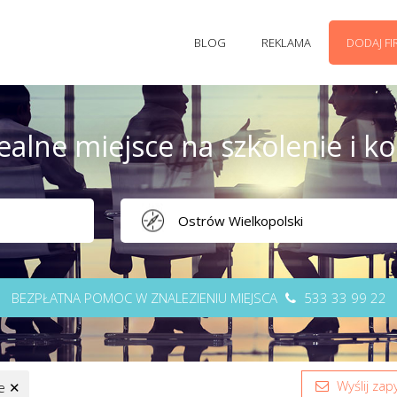
BLOG
REKLAMA
DODAJ F
ealne miejsce na szkolenie i k
BEZPŁATNA POMOC W ZNALEZIENIU MIEJSCA
533 33 99 22
Wyślij zapy
we
✕