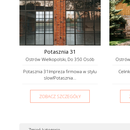
Potasznia 31
Ostrów Wielkopolski
, Do 350 Osób
Ostrów
Potasznia 31Impreza firmowa w stylu
Celin
slow!Potasznia...
ZOBACZ SZCZEGÓŁY
Zmień kategorię