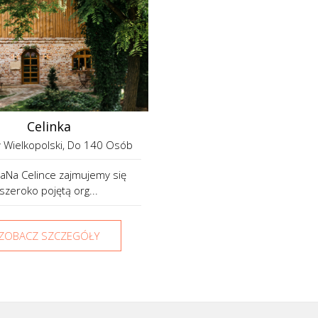
Celinka
 Wielkopolski
, Do 140 Osób
kaNa Celince zajmujemy się
szeroko pojętą org...
ZOBACZ SZCZEGÓŁY