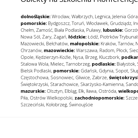
dolnośląskie:
Wrocław
,
Wałbrzych
,
Legnica
,
Jelenia Góra
pomorskie:
Bydgoszcz
,
Toruń
,
Włocławek
,
Grudziądz
,
I
Chełm
,
Zamość
,
Biała Podlaska
,
Puławy
,
lubuskie:
Gorzó
Nowa Sól
,
Żary
,
Żagań
,
łódzkie:
Łódź
,
Piotrków Trybunal
Mazowiecki
,
Bełchatów
,
małopolskie:
Kraków
,
Tarnów
,
N
Chrzanów
,
mazowieckie:
Warszawa
,
Radom
,
Płock
,
Sied
Opole
,
Kędzierzyn-Koźle
,
Nysa
,
Brzeg
,
Kluczbork
,
podkar
Stalowa Wola
,
Mielec
,
Tarnobrzeg
,
podlaskie:
Białystok
,
Bielsk Podlaski
,
pomorskie:
Gdańsk
,
Gdynia
,
Sopot
,
Słu
Częstochowa
,
Sosnowiec
,
Gliwice
,
Zabrze
,
świętokrzys
Świętokrzyski
,
Starachowice
,
Skarżysko-Kamienna
,
Sand
mazurskie:
Olsztyn
,
Elbląg
,
Ełk
,
Iława
,
Ostróda
,
wielkopo
Piła
,
Ostrów Wielkopolski
,
zachodniopomorskie:
Szcze
Szczeciński
,
Kołobrzeg
,
Świnoujście