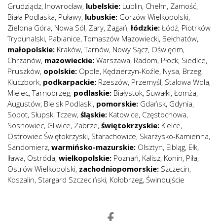
Grudziądz
,
Inowrocław
,
lubelskie:
Lublin
,
Chełm
,
Zamość
,
Biała Podlaska
,
Puławy
,
lubuskie:
Gorzów Wielkopolski
,
Zielona Góra
,
Nowa Sól
,
Żary
,
Żagań
,
łódzkie:
Łódź
,
Piotrków
Trybunalski
,
Pabianice
,
Tomaszów Mazowiecki
,
Bełchatów
,
małopolskie:
Kraków
,
Tarnów
,
Nowy Sącz
,
Oświęcim
,
Chrzanów
,
mazowieckie:
Warszawa
,
Radom
,
Płock
,
Siedlce
,
Pruszków
,
opolskie:
Opole
,
Kędzierzyn-Koźle
,
Nysa
,
Brzeg
,
Kluczbork
,
podkarpackie:
Rzeszów
,
Przemyśl
,
Stalowa Wola
,
Mielec
,
Tarnobrzeg
,
podlaskie:
Białystok
,
Suwałki
,
Łomża
,
Augustów
,
Bielsk Podlaski
,
pomorskie:
Gdańsk
,
Gdynia
,
Sopot
,
Słupsk
,
Tczew
,
śląskie:
Katowice
,
Częstochowa
,
Sosnowiec
,
Gliwice
,
Zabrze
,
świętokrzyskie:
Kielce
,
Ostrowiec Świętokrzyski
,
Starachowice
,
Skarżysko-Kamienna
,
Sandomierz
,
warmińsko-mazurskie:
Olsztyn
,
Elbląg
,
Ełk
,
Iława
,
Ostróda
,
wielkopolskie:
Poznań
,
Kalisz
,
Konin
,
Piła
,
Ostrów Wielkopolski
,
zachodniopomorskie:
Szczecin
,
Koszalin
,
Stargard Szczeciński
,
Kołobrzeg
,
Świnoujście