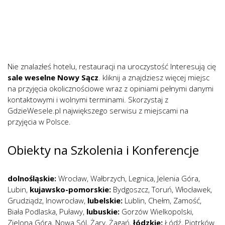
Nie znalazłeś hotelu, restauracji na uroczystość Interesują cię
sale weselne Nowy Sącz
. kliknij a znajdziesz więcej miejsc
na przyjęcia okolicznościowe wraz z opiniami pełnymi danymi
kontaktowymi i wolnymi terminami. Skorzystaj z
GdzieWesele.pl największego serwisu z miejscami na
przyjęcia w Polsce.
Obiekty na Szkolenia i Konferencje
dolnośląskie:
Wrocław
,
Wałbrzych
,
Legnica
,
Jelenia Góra
,
Lubin
,
kujawsko-pomorskie:
Bydgoszcz
,
Toruń
,
Włocławek
,
Grudziądz
,
Inowrocław
,
lubelskie:
Lublin
,
Chełm
,
Zamość
,
Biała Podlaska
,
Puławy
,
lubuskie:
Gorzów Wielkopolski
,
Zielona Góra
,
Nowa Sól
,
Żary
,
Żagań
,
łódzkie:
Łódź
,
Piotrków