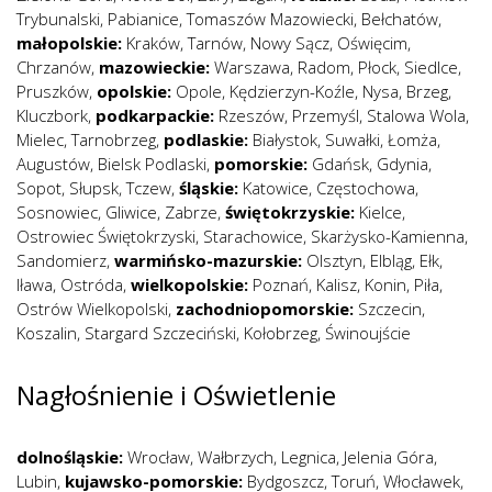
Trybunalski
,
Pabianice
,
Tomaszów Mazowiecki
,
Bełchatów
,
małopolskie:
Kraków
,
Tarnów
,
Nowy Sącz
,
Oświęcim
,
Chrzanów
,
mazowieckie:
Warszawa
,
Radom
,
Płock
,
Siedlce
,
Pruszków
,
opolskie:
Opole
,
Kędzierzyn-Koźle
,
Nysa
,
Brzeg
,
Kluczbork
,
podkarpackie:
Rzeszów
,
Przemyśl
,
Stalowa Wola
,
Mielec
,
Tarnobrzeg
,
podlaskie:
Białystok
,
Suwałki
,
Łomża
,
Augustów
,
Bielsk Podlaski
,
pomorskie:
Gdańsk
,
Gdynia
,
Sopot
,
Słupsk
,
Tczew
,
śląskie:
Katowice
,
Częstochowa
,
Sosnowiec
,
Gliwice
,
Zabrze
,
świętokrzyskie:
Kielce
,
Ostrowiec Świętokrzyski
,
Starachowice
,
Skarżysko-Kamienna
,
Sandomierz
,
warmińsko-mazurskie:
Olsztyn
,
Elbląg
,
Ełk
,
Iława
,
Ostróda
,
wielkopolskie:
Poznań
,
Kalisz
,
Konin
,
Piła
,
Ostrów Wielkopolski
,
zachodniopomorskie:
Szczecin
,
Koszalin
,
Stargard Szczeciński
,
Kołobrzeg
,
Świnoujście
Nagłośnienie i Oświetlenie
dolnośląskie:
Wrocław
,
Wałbrzych
,
Legnica
,
Jelenia Góra
,
Lubin
,
kujawsko-pomorskie:
Bydgoszcz
,
Toruń
,
Włocławek
,