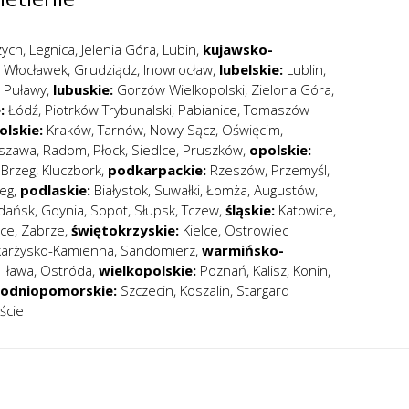
zych
,
Legnica
,
Jelenia Góra
,
Lubin
,
kujawsko-
,
Włocławek
,
Grudziądz
,
Inowrocław
,
lubelskie:
Lublin
,
,
Puławy
,
lubuskie:
Gorzów Wielkopolski
,
Zielona Góra
,
:
Łódź
,
Piotrków Trybunalski
,
Pabianice
,
Tomaszów
lskie:
Kraków
,
Tarnów
,
Nowy Sącz
,
Oświęcim
,
szawa
,
Radom
,
Płock
,
Siedlce
,
Pruszków
,
opolskie:
,
Brzeg
,
Kluczbork
,
podkarpackie:
Rzeszów
,
Przemyśl
,
eg
,
podlaskie:
Białystok
,
Suwałki
,
Łomża
,
Augustów
,
dańsk
,
Gdynia
,
Sopot
,
Słupsk
,
Tczew
,
śląskie:
Katowice
,
ice
,
Zabrze
,
świętokrzyskie:
Kielce
,
Ostrowiec
karżysko-Kamienna
,
Sandomierz
,
warmińsko-
,
Iława
,
Ostróda
,
wielkopolskie:
Poznań
,
Kalisz
,
Konin
,
hodniopomorskie:
Szczecin
,
Koszalin
,
Stargard
ście