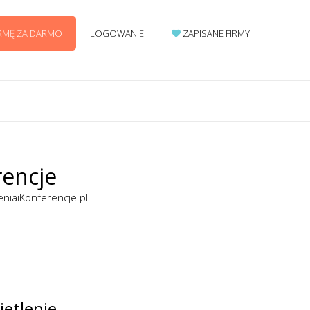
IRMĘ ZA DARMO
LOGOWANIE
ZAPISANE FIRMY
rencje
eniaiKonferencje.pl
ietlenie