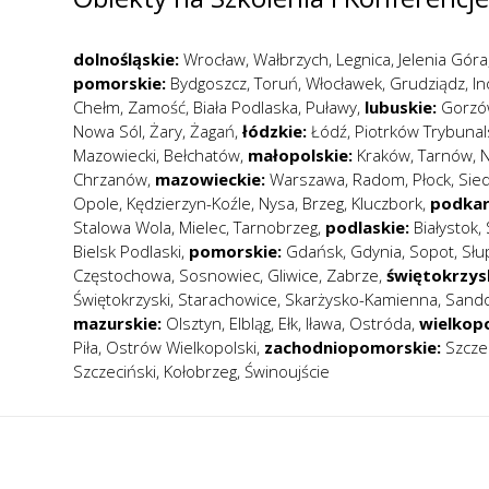
dolnośląskie:
Wrocław
,
Wałbrzych
,
Legnica
,
Jelenia Góra
pomorskie:
Bydgoszcz
,
Toruń
,
Włocławek
,
Grudziądz
,
I
Chełm
,
Zamość
,
Biała Podlaska
,
Puławy
,
lubuskie:
Gorzó
Nowa Sól
,
Żary
,
Żagań
,
łódzkie:
Łódź
,
Piotrków Trybunal
Mazowiecki
,
Bełchatów
,
małopolskie:
Kraków
,
Tarnów
,
N
Chrzanów
,
mazowieckie:
Warszawa
,
Radom
,
Płock
,
Sied
Opole
,
Kędzierzyn-Koźle
,
Nysa
,
Brzeg
,
Kluczbork
,
podkar
Stalowa Wola
,
Mielec
,
Tarnobrzeg
,
podlaskie:
Białystok
,
Bielsk Podlaski
,
pomorskie:
Gdańsk
,
Gdynia
,
Sopot
,
Słu
Częstochowa
,
Sosnowiec
,
Gliwice
,
Zabrze
,
świętokrzys
Świętokrzyski
,
Starachowice
,
Skarżysko-Kamienna
,
Sand
mazurskie:
Olsztyn
,
Elbląg
,
Ełk
,
Iława
,
Ostróda
,
wielkopo
Piła
,
Ostrów Wielkopolski
,
zachodniopomorskie:
Szcze
Szczeciński
,
Kołobrzeg
,
Świnoujście