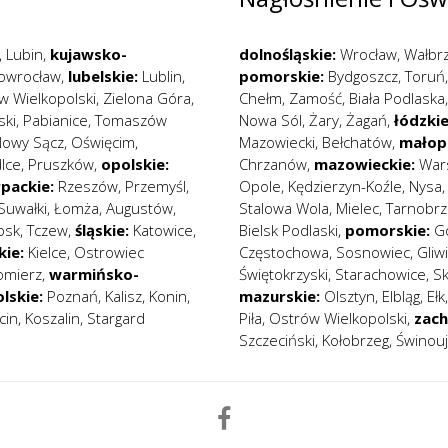
,
Lubin
,
kujawsko-
dolnośląskie:
Wrocław
,
Wałbr
nowrocław
,
lubelskie:
Lublin
,
pomorskie:
Bydgoszcz
,
Toruń
w Wielkopolski
,
Zielona Góra
,
Chełm
,
Zamość
,
Biała Podlaska
ski
,
Pabianice
,
Tomaszów
Nowa Sól
,
Żary
,
Żagań
,
łódzkie
owy Sącz
,
Oświęcim
,
Mazowiecki
,
Bełchatów
,
małopo
lce
,
Pruszków
,
opolskie:
Chrzanów
,
mazowieckie:
War
packie:
Rzeszów
,
Przemyśl
,
Opole
,
Kędzierzyn-Koźle
,
Nysa
Suwałki
,
Łomża
,
Augustów
,
Stalowa Wola
,
Mielec
,
Tarnobrz
psk
,
Tczew
,
śląskie:
Katowice
,
Bielsk Podlaski
,
pomorskie:
G
kie:
Kielce
,
Ostrowiec
Częstochowa
,
Sosnowiec
,
Gliw
omierz
,
warmińsko-
Świętokrzyski
,
Starachowice
,
S
lskie:
Poznań
,
Kalisz
,
Konin
,
mazurskie:
Olsztyn
,
Elbląg
,
Ełk
cin
,
Koszalin
,
Stargard
Piła
,
Ostrów Wielkopolski
,
zac
Szczeciński
,
Kołobrzeg
,
Świnouj